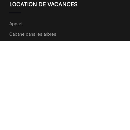
LOCATION DE VACANCES
Appart
Cabane dans les arbres
Camping-car
Accessoires
Hébergements insolites
DESTINATION MONTAGNE
Les incontournables
Les sublimes
Les sportives
Les rafraîchissants