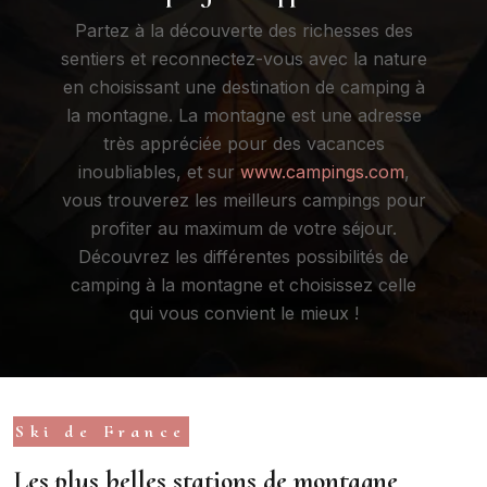
Partez à la découverte des richesses des
sentiers et reconnectez-vous avec la nature
en choisissant une destination de camping à
la montagne. La montagne est une adresse
très appréciée pour des vacances
inoubliables, et sur
www.campings.com
,
vous trouverez les meilleurs campings pour
profiter au maximum de votre séjour.
Découvrez les différentes possibilités de
camping à la montagne et choisissez celle
qui vous convient le mieux !
Ski de France
Les plus belles stations de montagne