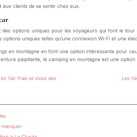
 aux clients de se sentir chez eux.
car
des options uniques pour les voyageurs qui font le tour d
ptions uniques telles qu’une connexion Wi-Fi et une élect
ngs en montagne en font une option intéressante pour ceu
 aventure palpitante, le camping en montagne est une opti
 l’air frais et vivez des
Les hé
les
as manquer
tion à La Clusaz